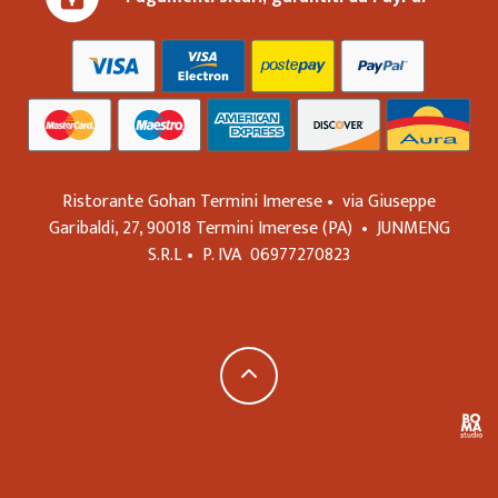
Ristorante Gohan Termini Imerese •
via Giuseppe
Garibaldi, 27,
90018
Termini Imerese
(PA)
•
JUNMENG
S.R.L
•
P. IVA
06977270823