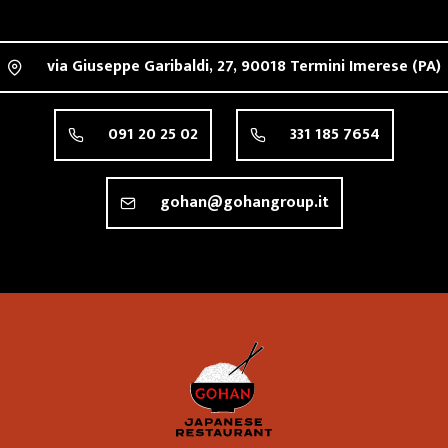
via Giuseppe Garibaldi, 27,
90018
Termini Imerese
(PA)
091 20 25 02
331 185 7654
gohan@gohangroup.it
Ristorante